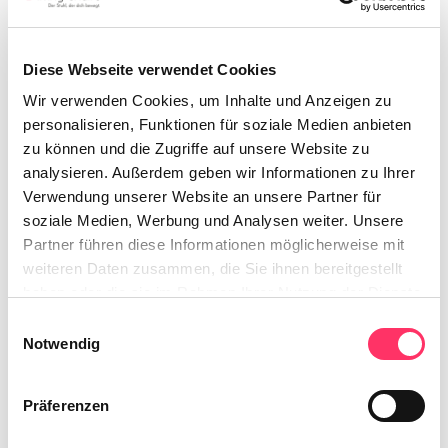
Diese Webseite verwendet Cookies
Wir verwenden Cookies, um Inhalte und Anzeigen zu
personalisieren, Funktionen für soziale Medien anbieten
zu können und die Zugriffe auf unsere Website zu
analysieren. Außerdem geben wir Informationen zu Ihrer
Verwendung unserer Website an unsere Partner für
25,00 €*
soziale Medien, Werbung und Analysen weiter. Unsere
Partner führen diese Informationen möglicherweise mit
Preise inkl. MwSt.
weiteren Daten zusammen, die Sie ihnen bereitgestellt
Lieferzeit 2-4 Tage
haben oder die sie im Rahmen Ihrer Nutzung der Dienste
gesammelt haben.
Einwilligungsauswahl
Notwendig
In den Warenkorb
Präferenzen
Zum Merkzettel hinzufügen
Produktnummer:
6990-D1