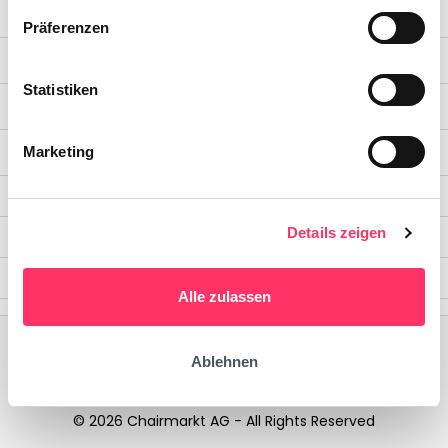
Service-Hotline
Präferenzen
Unternehmen
Statistiken
Service
Rechtliches
Marketing
Zahlungsarten
Details zeigen
Versandarten
Social Media
Alle zulassen
Kontakt
* Alle Preise inkl. gesetzl. Mehrwertsteuer zzgl.
Versandkosten
und ggf. Nachnahmegebühren, wenn nicht
Ablehnen
anders angegeben.
© 2026 Chairmarkt AG - All Rights Reserved