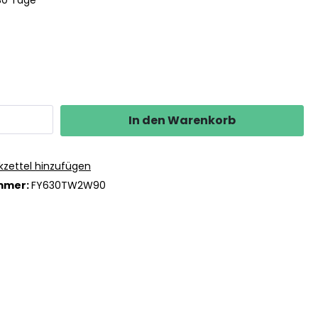
 30 Tage
In den Warenkorb
zettel hinzufügen
mmer:
FY630TW2W90