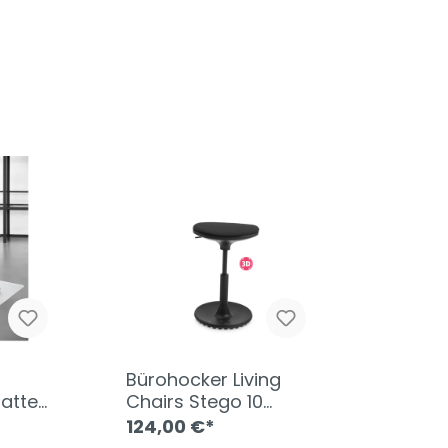
Bürohocker Living
atte
Chairs Stego 10
schwarz
124,00 €*