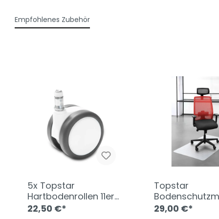
Empfohlenes Zubehör
5x Topstar
Topstar
Hartbodenrollen 11er-
Bodenschutzm
Stift weiß
119x78cm
22,50 €*
29,00 €*