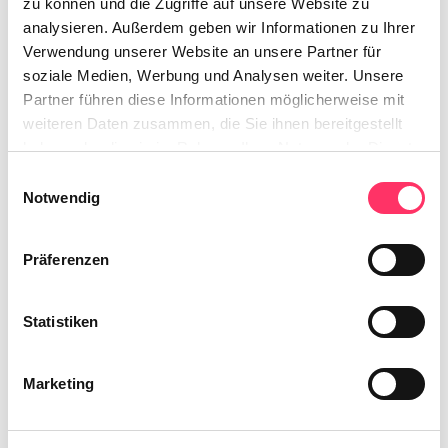
zu können und die Zugriffe auf unsere Website zu
analysieren. Außerdem geben wir Informationen zu Ihrer
In den Warenkorb
Verwendung unserer Website an unsere Partner für
soziale Medien, Werbung und Analysen weiter. Unsere
Partner führen diese Informationen möglicherweise mit
Zum Merkzettel hinzufügen
weiteren Daten zusammen, die Sie ihnen bereitgestellt
Produktnummer:
LT0BKBC1
haben oder die sie im Rahmen Ihrer Nutzung der Dienste
gesammelt haben.
Einwilligungsauswahl
Notwendig
Beschreibung
Sie haben nichts Passendes gefunden? Wir helfen Ihnen
Präferenzen
gerne weiter! Sollte nicht die passende Farbe oder der
richtige Bezug…
Mehr
Statistiken
Bewertungen
Trusted Shops Bewertungen
Marketing