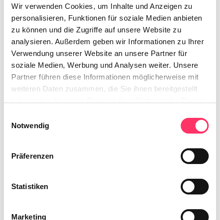
Wir verwenden Cookies, um Inhalte und Anzeigen zu
personalisieren, Funktionen für soziale Medien anbieten
zu können und die Zugriffe auf unsere Website zu
analysieren. Außerdem geben wir Informationen zu Ihrer
Verwendung unserer Website an unsere Partner für
soziale Medien, Werbung und Analysen weiter. Unsere
Partner führen diese Informationen möglicherweise mit
In den Warenkorb
weiteren Daten zusammen, die Sie ihnen bereitgestellt
haben oder die sie im Rahmen Ihrer Nutzung der Dienste
Zum Merkzettel hinzufügen
gesammelt haben.
Einwilligungsauswahl
Produktnummer:
SU83BT8
Notwendig
Präferenzen
Beschreibung
Sie haben nichts Passendes gefunden? Wir helfen Ihnen
Statistiken
gerne weiter! Sollte nicht die passende Farbe oder der
richtige Bezug…
Mehr
Marketing